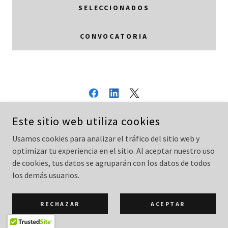
SELECCIONADOS
CONVOCATORIA
IXSY.ORG.MX
Este sitio web utiliza cookies
MÉRIDA, YUCATÁN, MÉXICO
Usamos cookies para analizar el tráfico del sitio web y
optimizar tu experiencia en el sitio. Al aceptar nuestro uso
de cookies, tus datos se agruparán con los datos de todos
COPYRIGHT © 2025 IXSY.ORG.MX - TODOS LOS DERECHOS
los demás usuarios.
RESERVADOS.
CON TECNOLOGÍA DE
RECHAZAR
ACEPTAR